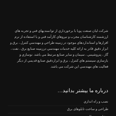
شرکت لیان صنعت پویا با برخورداري از توانمنديهاي فني و تجربه هاي
ارزشمند كارشناسان مجرب و نيروهاي كارآمد فني و با استفاده از نرم
افزارها و استانداردهاي موجود در زمينه طراحي و مهندسي كنترل ، برق و
ابزار دقيق قادر به ارائه كليه خدمات مهندسي درزمينه صنايع برق ، نفت ،
گاز ، پتروشيمي ، سيمان و ساير صنايع مرتبط مي باشد. نوسازي و
بازسازي سيستم هاي كنترل ، برق و ابزاردقيق صنايع قديمي از ديگر
فعاليت هاي مهندسي اين شركت مي باشد.
درباره ما بیشتر بدانید…
نصب و راه اندازي
طراحی و ساخت تابلوهای برق