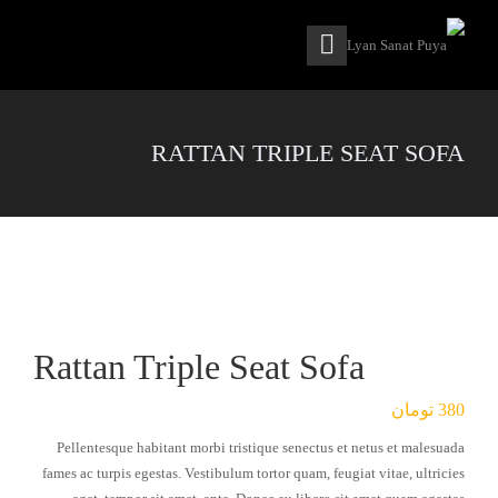
RATTAN TRIPLE SEAT SOFA
Rattan Triple Seat Sofa
380
تومان
Pellentesque habitant morbi tristique senectus et netus et malesuada
fames ac turpis egestas. Vestibulum tortor quam, feugiat vitae, ultricies