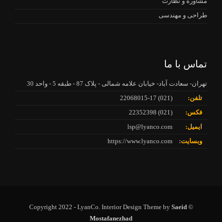
مشاوره و نظارت
طراحی و مهندسی
تماس با ما
تهران- سعادت آباد- خیابان علامه شمالی - پلاک 87 - طبقه 5 - واحد 30
تلفن:
(021) 22068015-17
فکس:
(021) 22352398
ایمیل:
lsp@lyanco.com
وبسایت:
https://www.lyanco.com
Saeid
© Copyright 2022 - LyanCo. Interior Design Theme by
Mostafanezhad