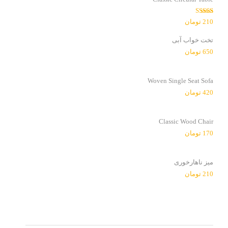
امتیاز
210
تومان
3.00
از
5
تخت خواب آبی
650
تومان
Woven Single Seat Sofa
420
تومان
Classic Wood Chair
170
تومان
میز ناهارخوری
210
تومان