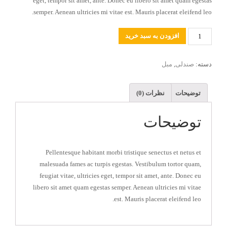
eget, tempor sit amet, ante. Donec eu libero sit amet quam egestas
semper. Aenean ultricies mi vitae est. Mauris placerat eleifend leo.
تعداد
افزودن به سبد خرید
دسته:
صندلی
,
مبل
توضیحات
نظرات (0)
توضیحات
Pellentesque habitant morbi tristique senectus et netus et
malesuada fames ac turpis egestas. Vestibulum tortor quam,
feugiat vitae, ultricies eget, tempor sit amet, ante. Donec eu
libero sit amet quam egestas semper. Aenean ultricies mi vitae
est. Mauris placerat eleifend leo.