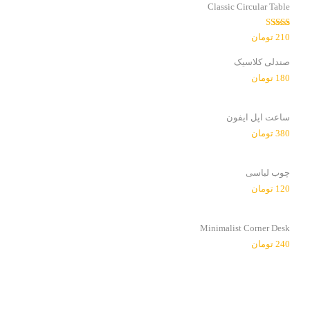
Classic Circular Table
امتیاز
210
تومان
3.00
از
5
صندلی کلاسیک
180
تومان
ساعت اپل ایفون
380
تومان
چوب لباسی
120
تومان
Minimalist Corner Desk
240
تومان