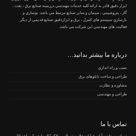
ابزار دقيق قادر به ارائه كليه خدمات مهندسي درزمينه صنايع برق ، نفت ،
گاز ، پتروشيمي ، سيمان و ساير صنايع مرتبط مي باشد. نوسازي و
بازسازي سيستم هاي كنترل ، برق و ابزاردقيق صنايع قديمي از ديگر
فعاليت هاي مهندسي اين شركت مي باشد.
درباره ما بیشتر بدانید…
نصب و راه اندازي
طراحی و ساخت تابلوهای برق
مشاوره و نظارت
طراحی و مهندسی
تماس با ما
تهران- سعادت آباد- خیابان علامه شمالی - پلاک 87 - طبقه 5 - واحد 30