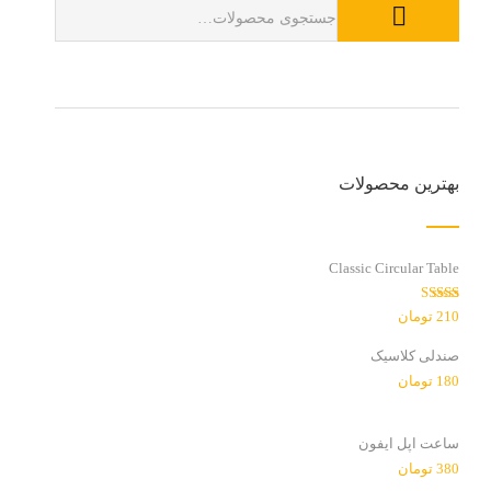
بهترین محصولات
Classic Circular Table
امتیاز
210
تومان
3.00
از
5
صندلی کلاسیک
180
تومان
ساعت اپل ایفون
380
تومان