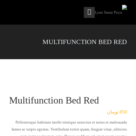
MULTIFUNCTION BED RED
Multifunction Bed Red
850
تومان
Pellentesque habitant morbi tristique senectus et netus et malesuada
fames ac turpis egestas. Vestibulum tortor quam, feugiat vitae, ultricies