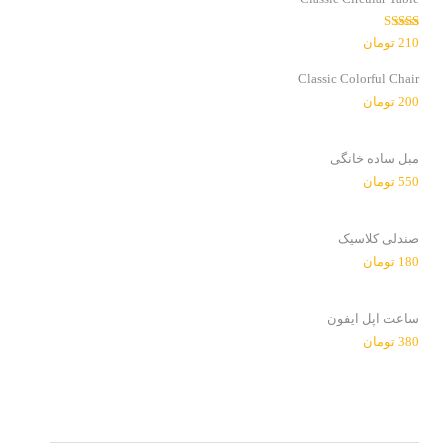
امتیاز
210
تومان
3.00
از
5
Classic Colorful Chair
200
تومان
مبل ساده خانگی
550
تومان
صندلی کلاسیک
180
تومان
ساعت اپل ایفون
380
تومان