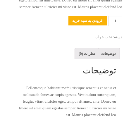
eget, tempor sit amet, ante. Donec eu libero sit amet quam egestas
semper. Aenean ultricies mi vitae est. Mauris placerat eleifend leo.
تعداد
افزودن به سبد خرید
دسته:
تخت خواب
توضیحات
نظرات (0)
توضیحات
Pellentesque habitant morbi tristique senectus et netus et
malesuada fames ac turpis egestas. Vestibulum tortor quam,
feugiat vitae, ultricies eget, tempor sit amet, ante. Donec eu
libero sit amet quam egestas semper. Aenean ultricies mi vitae
est. Mauris placerat eleifend leo.