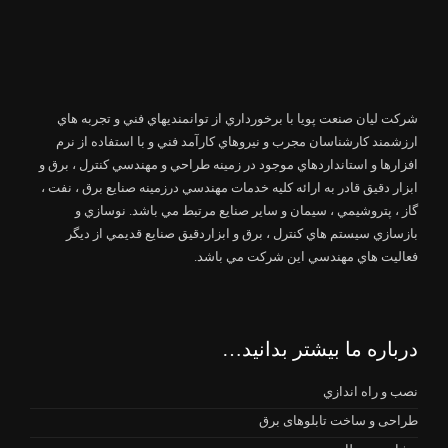
شرکت لیان صنعت پویا با برخورداري از توانمنديهاي فني و تجربه هاي
ارزشمند كارشناسان مجرب و نيروهاي كارآمد فني و با استفاده از نرم
افزارها و استانداردهاي موجود در زمينه طراحي و مهندسي كنترل ، برق و
ابزار دقيق قادر به ارائه كليه خدمات مهندسي درزمينه صنايع برق ، نفت ،
گاز ، پتروشيمي ، سيمان و ساير صنايع مرتبط مي باشد. نوسازي و
بازسازي سيستم هاي كنترل ، برق و ابزاردقيق صنايع قديمي از ديگر
فعاليت هاي مهندسي اين شركت مي باشد.
درباره ما بیشتر بدانید…
نصب و راه اندازي
طراحی و ساخت تابلوهای برق