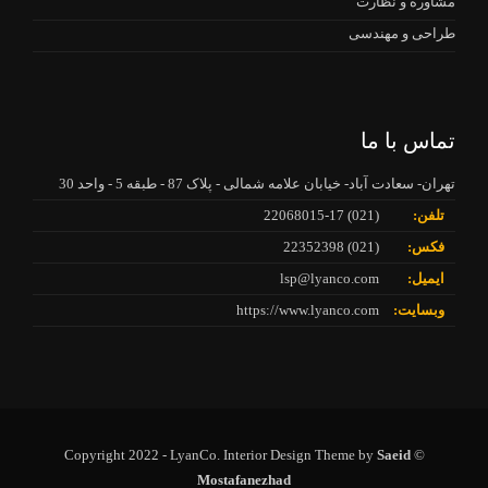
مشاوره و نظارت
طراحی و مهندسی
تماس با ما
تهران- سعادت آباد- خیابان علامه شمالی - پلاک 87 - طبقه 5 - واحد 30
تلفن:
(021) 22068015-17
فکس:
(021) 22352398
ایمیل:
lsp@lyanco.com
وبسایت:
https://www.lyanco.com
Saeid
© Copyright 2022 - LyanCo. Interior Design Theme by
Mostafanezhad