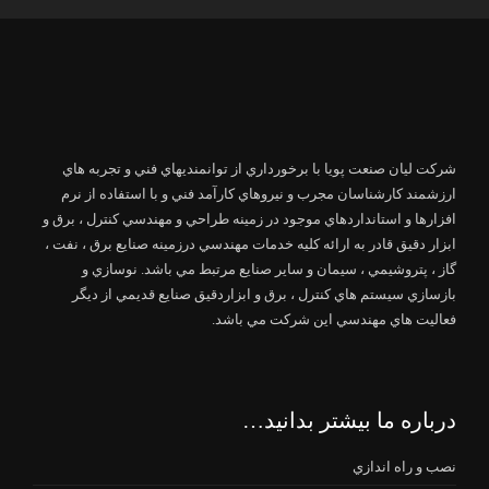
شرکت لیان صنعت پویا با برخورداري از توانمنديهاي فني و تجربه هاي
ارزشمند كارشناسان مجرب و نيروهاي كارآمد فني و با استفاده از نرم
افزارها و استانداردهاي موجود در زمينه طراحي و مهندسي كنترل ، برق و
ابزار دقيق قادر به ارائه كليه خدمات مهندسي درزمينه صنايع برق ، نفت ،
گاز ، پتروشيمي ، سيمان و ساير صنايع مرتبط مي باشد. نوسازي و
بازسازي سيستم هاي كنترل ، برق و ابزاردقيق صنايع قديمي از ديگر
فعاليت هاي مهندسي اين شركت مي باشد.
درباره ما بیشتر بدانید…
نصب و راه اندازي