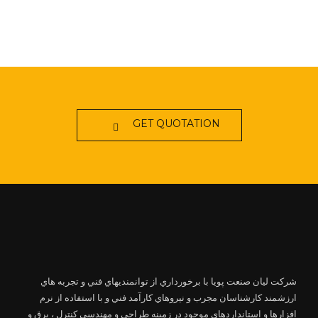
GET QUOTATION
شرکت لیان صنعت پویا با برخورداري از توانمنديهاي فني و تجربه هاي
ارزشمند كارشناسان مجرب و نيروهاي كارآمد فني و با استفاده از نرم
افزارها و استانداردهاي موجود در زمينه طراحي و مهندسي كنترل ، برق و