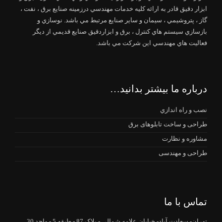
ابزار دقيق قادر به ارائه كليه خدمات مهندسي درزمينه صنايع برق ، نفت ،
گاز ، پتروشيمي ، سيمان و ساير صنايع مرتبط مي باشد. نوسازي و
بازسازي سيستم هاي كنترل ، برق و ابزاردقيق صنايع قديمي از ديگر
فعاليت هاي مهندسي اين شركت مي باشد.
درباره ما بیشتر بدانید…
نصب و راه اندازي
طراحی و ساخت تابلوهای برق
مشاوره و نظارت
طراحی و مهندسی
تماس با ما
تهران- سعادت آباد- خیابان علامه شمالی - پلاک 87 - طبقه 5 - واحد 30